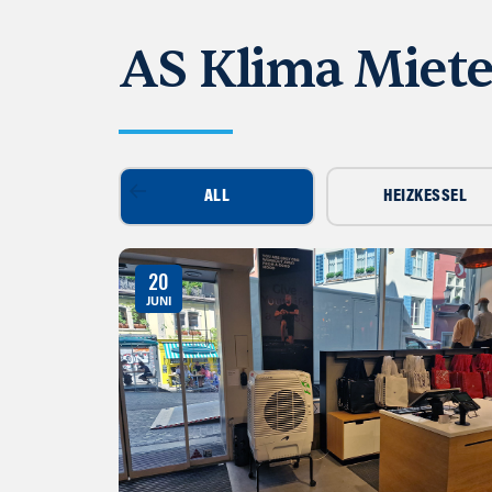
AS Klima Miet
ALL
HEIZKESSEL
20
JUNI