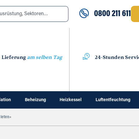
0800 211 611
Lieferung
am selben Tag
24-Stunden Servi
lation
Beheizung
Heizkessel
Luftentfeuchtung
Mieten»