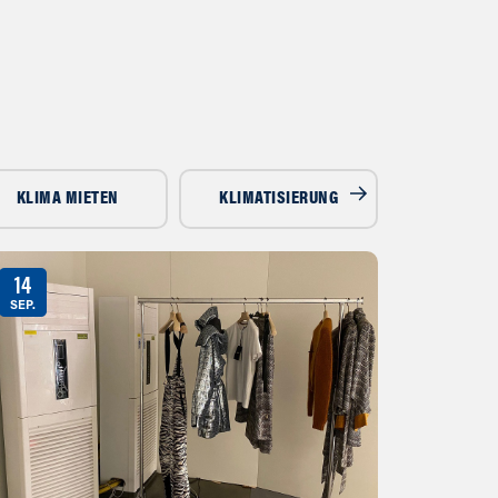
KLIMA MIETEN
KLIMATISIERUNG
LUFTENTF
14
SEP.