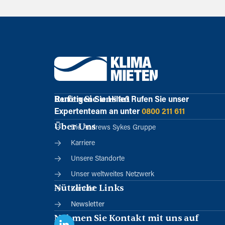
Rufen Sie uns an
Benötigen Sie Hilfe?
Rufen Sie unser
Expertenteam an unter
0800 211 611
Über Uns
Die Andrews Sykes Gruppe
Karriere
Unsere Standorte
Unser weltweites Netzwerk
Nützliche Links
Kontakt
Newsletter
Nehmen Sie Kontakt mit uns auf