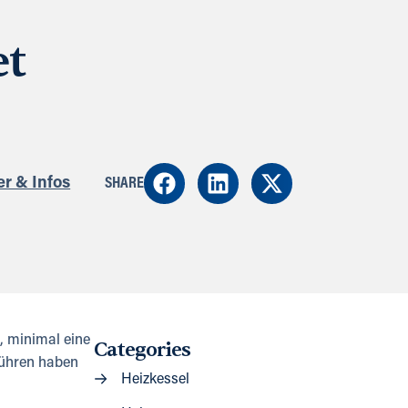
et
r & Infos
SHARE
, minimal eine
Categories
führen haben
Heizkessel