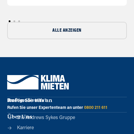
ALLE ANZEIGEN
Rufen Sie uns an
Benötigen Sie Hilfe?
Rufen Sie unser Expertenteam an unter
0800 211 611
Über Uns
Die Andrews Sykes Gruppe
Karriere