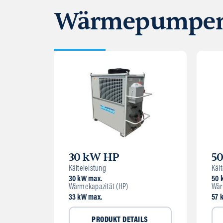
Wärmepumpe
30 kW HP
5
Kälteleistung
Kält
30 kW max.
50 
Wärmekapazität (HP)
Wär
33 kW max.
57 
PRODUKT DETAILS