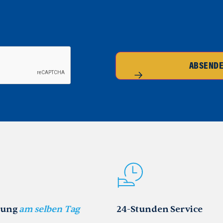
ABSEND
rung
am selben Tag
24-Stunden Service