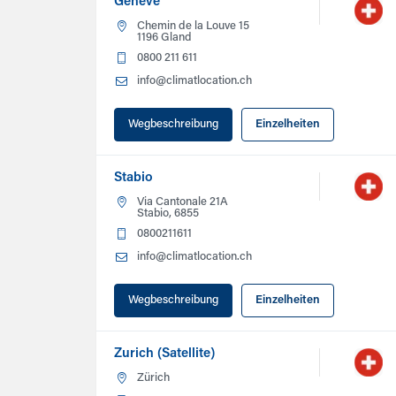
Genève
Chemin de la Louve 15
1196 Gland
0800 211 611
info@climatlocation.ch
Wegbeschreibung
Einzelheiten
Stabio
Via Cantonale 21A
Stabio, 6855
0800211611
info@climatlocation.ch
Wegbeschreibung
Einzelheiten
Zurich (Satellite)
Zürich