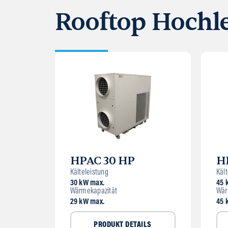
Rooftop Hochl
HPAC 30 HP
H
Kälteleistung
Kält
30 kW max.
45 
Wärmekapazität
Wär
29 kW max.
45 
PRODUKT DETAILS