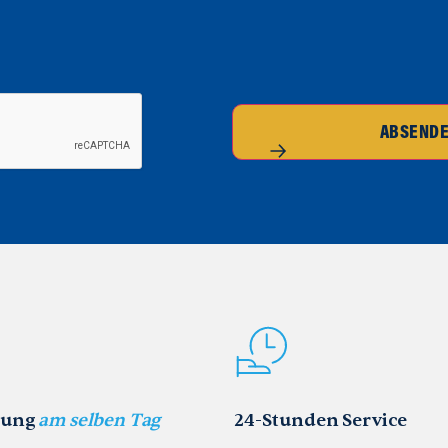
ABSEND
rung
am selben Tag
24-Stunden Service