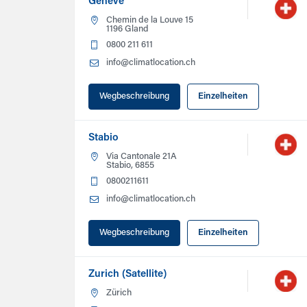
Genève
Chemin de la Louve 15
1196 Gland
0800 211 611
info@climatlocation.ch
Wegbeschreibung
Einzelheiten
Stabio
Via Cantonale 21A
Stabio, 6855
0800211611
info@climatlocation.ch
Wegbeschreibung
Einzelheiten
Zurich (Satellite)
Zürich