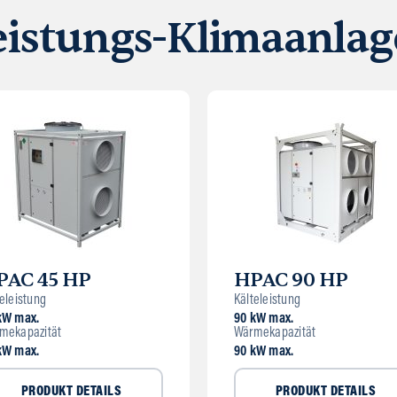
eistungs-Klimaanla
PAC 45 HP
HPAC 90 HP
eleistung
Kälteleistung
kW max.
90 kW max.
mekapazität
Wärmekapazität
kW max.
90 kW max.
PRODUKT DETAILS
PRODUKT DETAILS