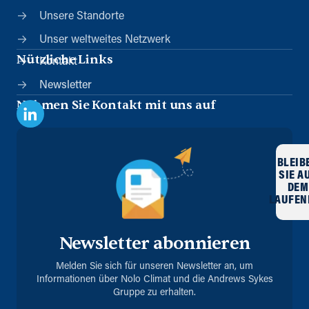
Unsere Standorte
Unser weltweites Netzwerk
Nützliche Links
Kontakt
Newsletter
Nehmen Sie Kontakt mit uns auf
BLEIB
SIE A
DEM
LAUFEN
Newsletter abonnieren
Melden Sie sich für unseren Newsletter an, um
Informationen über Nolo Climat und die Andrews Sykes
Gruppe zu erhalten.