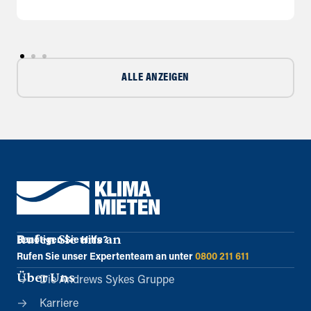
ALLE ANZEIGEN
Rufen Sie uns an
Benötigen Sie Hilfe?
Rufen Sie unser Expertenteam an unter
0800 211 611
Über Uns
Die Andrews Sykes Gruppe
Karriere