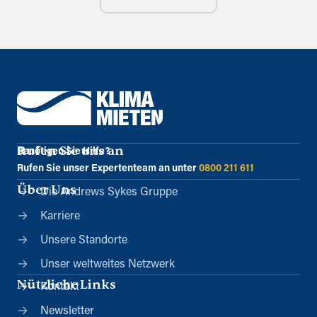
Rufen Sie uns an
Benötigen Sie Hilfe?
Rufen Sie unser Expertenteam an unter
0800 211 611
Über Uns
Die Andrews Sykes Gruppe
Karriere
Unsere Standorte
Unser weltweites Netzwerk
Nützliche Links
Kontakt
Newsletter