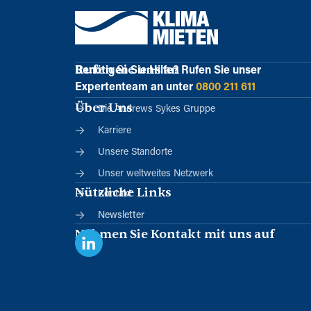
Rufen Sie uns an
Benötigen Sie Hilfe?
Rufen Sie unser
Expertenteam an unter
0800 211 611
Über Uns
Die Andrews Sykes Gruppe
Karriere
Unsere Standorte
Unser weltweites Netzwerk
Nützliche Links
Kontakt
Newsletter
Nehmen Sie Kontakt mit uns auf