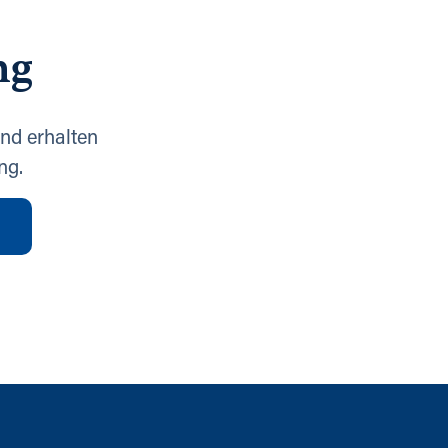
ng
nd erhalten
ng.