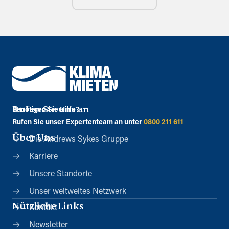
Rufen Sie uns an
Benötigen Sie Hilfe?
Rufen Sie unser Expertenteam an unter
0800 211 611
Über Uns
Die Andrews Sykes Gruppe
Karriere
Unsere Standorte
Unser weltweites Netzwerk
Nützliche Links
Kontakt
Newsletter