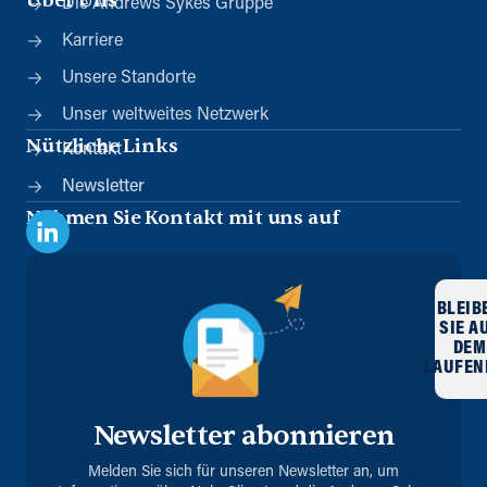
Über Uns
Die Andrews Sykes Gruppe
Karriere
Unsere Standorte
Unser weltweites Netzwerk
Nützliche Links
Kontakt
Newsletter
Nehmen Sie Kontakt mit uns auf
BLEIB
SIE A
DEM
LAUFEN
Newsletter abonnieren
Melden Sie sich für unseren Newsletter an, um