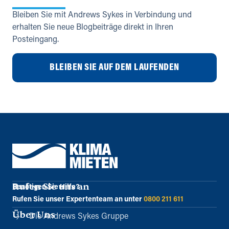
Bleiben Sie mit Andrews Sykes in Verbindung und
erhalten Sie neue Blogbeiträge direkt in Ihren
Posteingang.
BLEIBEN SIE AUF DEM LAUFENDEN
Rufen Sie uns an
Benötigen Sie Hilfe?
Rufen Sie unser Expertenteam an unter
0800 211 611
Über Uns
Die Andrews Sykes Gruppe