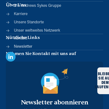
Über Uns
Die Andrews Sykes Gruppe
Karriere
Unsere Standorte
Unser weltweites Netzwerk
Nützliche Links
Kontakt
Newsletter
Nehmen Sie Kontakt mit uns auf
BLEIB
SIE A
DEM
LAUFEN
Newsletter abonnieren