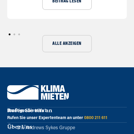
BEITRAG LESEN
ALLE ANZEIGEN
Rufen Sie uns an
Benötigen Sie Hilfe?
Rufen Sie unser Expertenteam an unter
0800 211 611
Über Uns
Die Andrews Sykes Gruppe