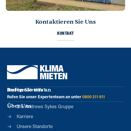
Kontaktieren Sie Uns
KONTAKT
Rufen Sie uns an
Benötigen Sie Hilfe?
Rufen Sie unser Expertenteam an unter
0800 211 611
Über Uns
Die Andrews Sykes Gruppe
Karriere
Unsere Standorte