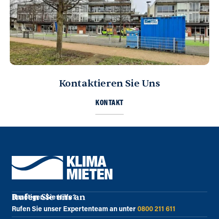
Kontaktieren Sie Uns
KONTAKT
Rufen Sie uns an
Benötigen Sie Hilfe?
Rufen Sie unser Expertenteam an unter
0800 211 611