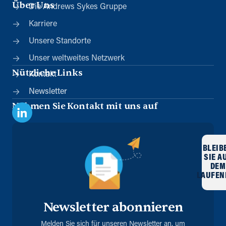
Über Uns
Die Andrews Sykes Gruppe
Karriere
Unsere Standorte
Unser weltweites Netzwerk
Nützliche Links
Kontakt
Newsletter
Nehmen Sie Kontakt mit uns auf
BLEIB
SIE A
DEM
LAUFEN
Newsletter abonnieren
Melden Sie sich für unseren Newsletter an, um