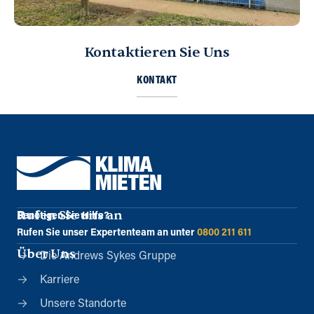
Kontaktieren Sie Uns
KONTAKT
Rufen Sie uns an
Benötigen Sie Hilfe?
Rufen Sie unser Expertenteam an unter
0800 211 611
Über Uns
Die Andrews Sykes Gruppe
Karriere
Unsere Standorte