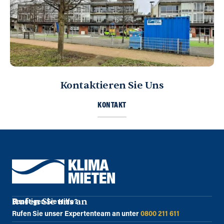
Kontaktieren Sie Uns
KONTAKT
Rufen Sie uns an
Benötigen Sie Hilfe?
Rufen Sie unser Expertenteam an unter
0800 211 611