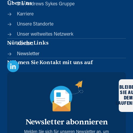
Über Uns
Die Andrews Sykes Gruppe
Karriere
Unsere Standorte
Unser weltweites Netzwerk
Nützliche Links
Kontakt
Newsletter
Nehmen Sie Kontakt mit uns auf
BLEIB
SIE A
DEM
LAUFEN
Newsletter abonnieren
Melden Sie sich für unseren Newsletter an, um