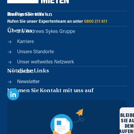
Rufen Sie uns an
Benötigen Sie Hilfe?
Rufen Sie unser Expertenteam an unter
0800 211 611
Über Uns
Die Andrews Sykes Gruppe
Karriere
Unsere Standorte
Unser weltweites Netzwerk
Nützliche Links
Kontakt
Newsletter
Nehmen Sie Kontakt mit uns auf
BLEIB
SIE A
DEM
LAUFEN