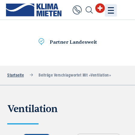
it
Lieferung
am selben Tag
Startseite
Beiträge Verschlagwortet Mit «Ventilation»
Ventilation