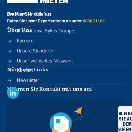
Rufen Sie uns an
Benötigen Sie Hilfe?
Rufen Sie unser Expertenteam an unter
0800 211 611
Über Uns
Die Andrews Sykes Gruppe
Karriere
Unsere Standorte
Unser weltweites Netzwerk
Nützliche Links
Kontakt
Newsletter
Nehmen Sie Kontakt mit uns auf
BLEIB
SIE A
DEM
LAUFEN