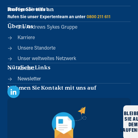
Rufen Sie uns an
Benötigen Sie Hilfe?
Rufen Sie unser Expertenteam an unter
0800 211 611
Über Uns
Die Andrews Sykes Gruppe
Karriere
Unsere Standorte
Unser weltweites Netzwerk
Nützliche Links
Kontakt
Newsletter
Nehmen Sie Kontakt mit uns auf
BLEIB
SIE A
DEM
LAUFEN