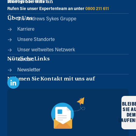
Rufen Sie uns an
Benötigen Sie Hilfe?
Rufen Sie unser Expertenteam an unter
0800 211 611
Über Uns
Die Andrews Sykes Gruppe
Karriere
Unsere Standorte
Unser weltweites Netzwerk
Nützliche Links
Kontakt
Newsletter
Nehmen Sie Kontakt mit uns auf
BLEIB
SIE A
DEM
LAUFEN