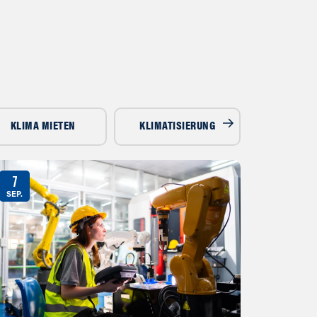
KLIMA MIETEN
KLIMATISIERUNG
LUFTENTF
7
SEP.