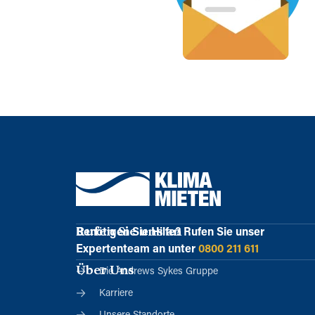
Rufen Sie uns an
Benötigen Sie Hilfe?
Rufen Sie unser
Expertenteam an unter
0800 211 611
Über Uns
Die Andrews Sykes Gruppe
Karriere