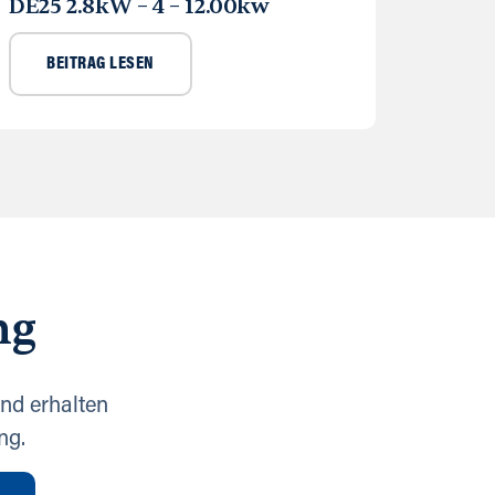
DE25 2.8kW – 4 – 12.00kw
BEITRAG LESEN
ng
nd erhalten
ng.