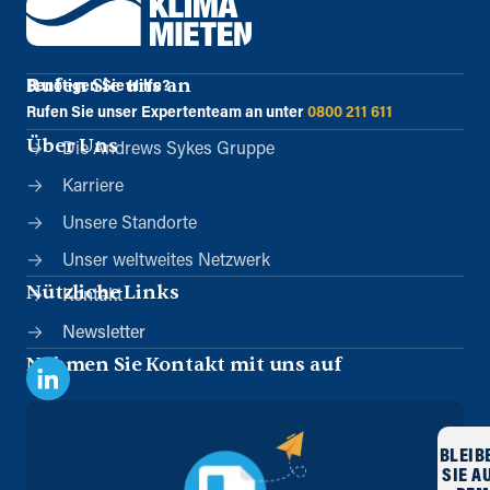
Rufen Sie uns an
Benötigen Sie Hilfe?
Rufen Sie unser Expertenteam an unter
0800 211 611
Über Uns
Die Andrews Sykes Gruppe
Karriere
Unsere Standorte
Unser weltweites Netzwerk
Nützliche Links
Kontakt
Newsletter
Nehmen Sie Kontakt mit uns auf
BLEIB
SIE A