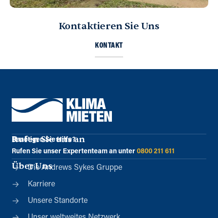
Kontaktieren Sie Uns
KONTAKT
Rufen Sie uns an
Benötigen Sie Hilfe?
Rufen Sie unser Expertenteam an unter
0800 211 611
Über Uns
Die Andrews Sykes Gruppe
Karriere
Unsere Standorte
Unser weltweites Netzwerk