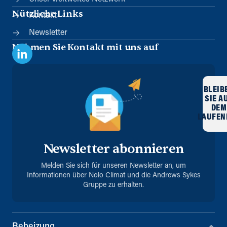
Nützliche Links
Kontakt
Newsletter
Nehmen Sie Kontakt mit uns auf
BLEIB
SIE A
DEM
LAUFEN
Newsletter abonnieren
Melden Sie sich für unseren Newsletter an, um
Informationen über Nolo Climat und die Andrews Sykes
Gruppe zu erhalten.
Beheizung