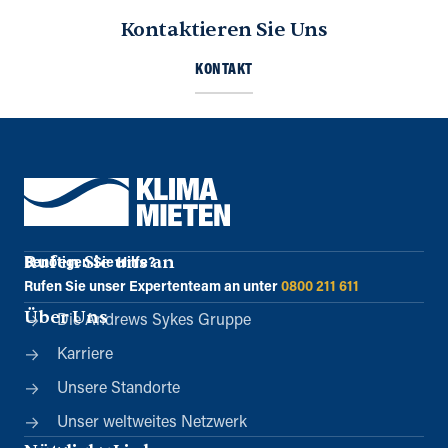
Kontaktieren Sie Uns
KONTAKT
Rufen Sie uns an
Benötigen Sie Hilfe?
Rufen Sie unser Expertenteam an unter
0800 211 611
Über Uns
Die Andrews Sykes Gruppe
Karriere
Unsere Standorte
Unser weltweites Netzwerk