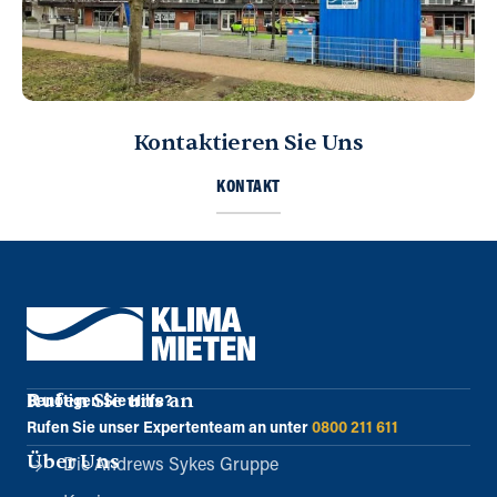
Kontaktieren Sie Uns
KONTAKT
Rufen Sie uns an
Benötigen Sie Hilfe?
Rufen Sie unser Expertenteam an unter
0800 211 611
Über Uns
Die Andrews Sykes Gruppe