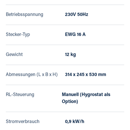
Betriebsspannung
230V 50Hz
Stecker-Typ
EWG 16 A
Gewicht
12 kg
Abmessungen (L x B x H)
314 x 245 x 530 mm
RL-Steuerung
Manuell (Hygrostat als
Option)
Stromverbrauch
0,9 kW/h