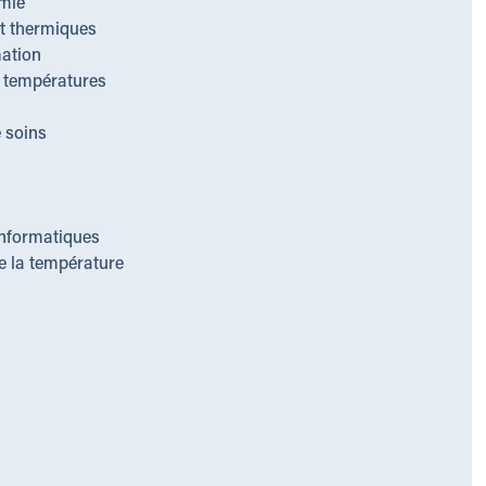
imie
et thermiques
mation
s températures
 soins
informatiques
e la température