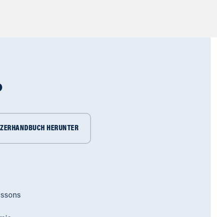
o
TZERHANDBUCH HERUNTER
issons