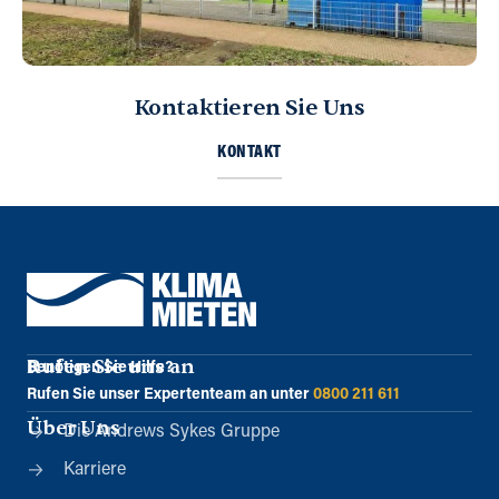
Kontaktieren Sie Uns
KONTAKT
Rufen Sie uns an
Benötigen Sie Hilfe?
Rufen Sie unser Expertenteam an unter
0800 211 611
Über Uns
Die Andrews Sykes Gruppe
Karriere