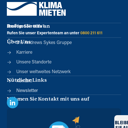
Rufen Sie uns an
Benötigen Sie Hilfe?
Rufen Sie unser Expertenteam an unter
0800 211 611
Über Uns
Die Andrews Sykes Gruppe
Karriere
Unsere Standorte
Unser weltweites Netzwerk
Nützliche Links
Kontakt
Newsletter
Nehmen Sie Kontakt mit uns auf
BLEIB