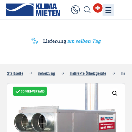
Lieferung
am selben Tag
Startseite
Beheizung
Indirekte Ölheizgeräte
Indirek
SOFORT-VERSAND